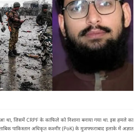
हुआ था, जिसमें CRPF के काफिले को निशाना बनाया गया था. इस हमले का
 मुताबिक पाकिस्तान अधिकृत कश्मीर (PoK) के मुजफ्फराबाद इलाके में अज्ञात